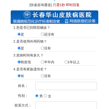
[快速咨询通道]
只需1秒 即时回复
1.您是否已到医院确诊？
是
还没有
2.是否使用外用药物？
是
没有
3.患病时间有多久？
刚发现
半年内
1年以上
4.是否有家族遗传史？
有
没有
姓名：
性别：
男
女
联系方式：