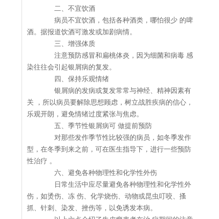
二、不宜饮酒
病员不宜饮酒，包括各种酒类，哪怕很少 的啤
酒。据报道饮酒可激发或加剧病情。
三、增强体质
注意预防感冒和扁桃体炎，因为细菌和病毒 感
染往往会引起银屑病的复发。
四、保持乐观情绪
银屑病的发病或复发常常与神经、精神因素有
关 ，所以病员要解除思想顾虑，树立战胜疾病的信心，
乐观开朗，避免情绪过度紧张与焦虑。
五、季节性银屑病可 做提前预防
对那些发作季节性比较强的病员，如冬季发作
型，在冬季到来之前，可在医生指导下，进行一些预防
性治疗 。
六、避免各种物理性和化学性外伤
日常生活中应尽量避免各种物理性和化学性外
伤，如烫伤、冻 伤、化学烧伤、动物或昆虫叮咬、搔
抓、针刺、染发、挫伤等，以免诱发本病。