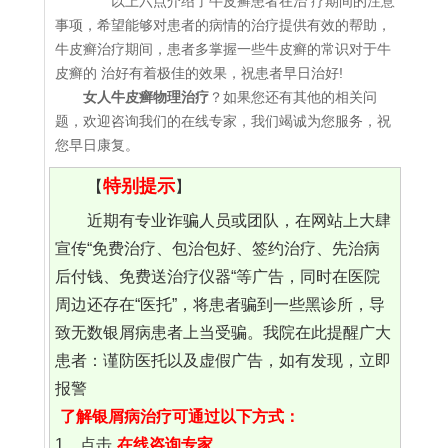
以上六点介绍了牛皮癣患者在治 疗期间的注意
事项，希望能够对患者的病情的治疗提供有效的帮助，
牛皮癣治疗期间，患者多掌握一些牛皮癣的常识对于牛
皮癣的 治好有着极佳的效果，祝患者早日治好!
女人牛皮癣物理治疗
？如果您还有其他的相关问
题，欢迎咨询我们的在线专家，我们竭诚为您服务，祝
您早日康复。
特别提示
【
】
近期有专业诈骗人员或团队，在网站上大肆
宣传“免费治疗、包治包好、签约治疗、先治病
后付钱、免费送治疗仪器“等广告，同时在医院
周边还存在“医托”，将患者骗到一些黑诊所，导
致无数银屑病患者上当受骗。我院在此提醒广大
患者：谨防医托以及虚假广告，如有发现，立即
报警
了解银屑病治疗可通过以下方式：
1、点击
在线咨询专家
。