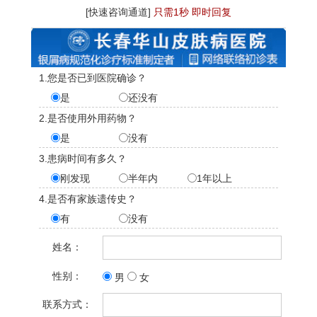
[快速咨询通道]
只需1秒 即时回复
1.您是否已到医院确诊？
是
还没有
2.是否使用外用药物？
是
没有
3.患病时间有多久？
刚发现
半年内
1年以上
4.是否有家族遗传史？
有
没有
姓名：
性别：
男
女
联系方式：