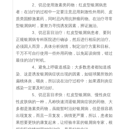
2、切忌使用激素类药物：红皮型银屑病患
者：在治疗的过程中一定要注意忌用刺激性外用药、皮
质类固醇激素药，同时忌内用抗肿瘤药物。在治疗寻常
型银屑病时，要努力寻找诱发因素，辨证施治。
3、切忌盲目治疗：红皮型银屑病患者、要到
正规银屑病专科医院进行确诊，然后进行相应的治疗。
必须因人而异，具体分析病情，制定治疗方案和目标。
千万不可自行使用一些外用药物，以免延误病情，错过
最佳的治疗时机。
4、避免上呼吸道感染：大多数患者都知道感
染、这是诱发银屑病症状出现的因素，如链球菌所致的
扁桃体炎，咽炎，所以说在治疗过程中：如果遇到炎症
感染一定要及时治好。
5、切忌盲目求快：红皮型银屑病、慢性炎症
性皮肤病的一种，凡称快速消退银屑病症状的药物、大
多都是激素类药物，虽能暂时治好银屑病，但是很容易
出现复发，而且一旦复发，病情更严重，所以，患者如
果想要更快的康复起来，让经验丰富的银屑病专家，根