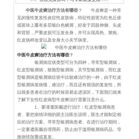
中医牛皮癣治疗方法有哪些
？ 牛皮癣是一种常
见的慢性复发性炎症性皮肤病，特征性损害为红色丘疹
或斑块上覆有多层银白色鳞屑，好发于四肢伸侧、头皮
和背部，严重皮损可泛发全身，并可出现高热、脓疱、
红皮病样改变以及全身大小关节病变。
中医牛皮癣治疗方法有哪些
？
银屑病症状类型可分为四种，寻常型银屑病，
红皮型银屑病，脓胞型银屑病，关节型银屑病，而红皮
型银屑病是银屑病症状中比较难治疗的一种，由于红皮
型银屑病发病慢，难治疗，而且还有很强的复发性，所
以很多患者在治疗的时候容易走进误区，下面我们就来
了解下女性红皮病型牛皮癣治疗需要注意什么。
1、要谨遵医嘱进行治疗：红皮型银屑病患
者、要把病情详细的跟主治医生说明，医生才能制定相
应的治疗方案。寻常型银屑病患者、在进行治疗期间，
一定要遵医嘱合理用药，防止由于滥用银屑病药品、导
致病情加重或复发。