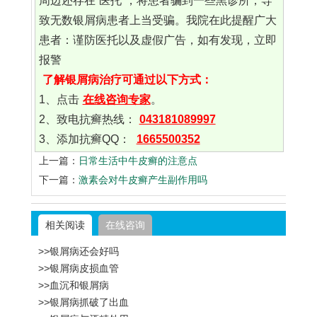
周边还存在“医托”，将患者骗到一些黑诊所，导
致无数银屑病患者上当受骗。我院在此提醒广大
患者：谨防医托以及虚假广告，如有发现，立即
报警
了解银屑病治疗可通过以下方式：
1、点击
在线咨询专家
。
2、致电抗癣热线：
043181089997
3、添加抗癣QQ：
1665500352
上一篇：
日常生活中牛皮癣的注意点
下一篇：
激素会对牛皮癣产生副作用吗
相关阅读
在线咨询
>>银屑病还会好吗
>>银屑病皮损血管
>>血沉和银屑病
>>银屑病抓破了出血