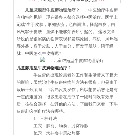
儿童脓疱型牛皮癣物理治疗
？ 中医治疗牛皮癣
有独特的见解，现在很多人都会选择中医治疗。医学上
记载“生于皮肤，形如疹疥，色白面痒，搔起白皮，由
风气客于皮肤，血燥不能够荣养所引起的。”这段文章
所说的是银屑病的临床表现和发病原因、病机：风热湿
邪外袭，客于皮肤，人于血分，而发于肌肤，阻于经
脉，中医怎么牛皮癣呢?
儿童脓疱型牛皮癣物理治疗
？
牛皮癣的出现给患者的工作和生活带来了极大
的影响，虽然治疗牛皮癣疾病的方法有很多，但是由于
该病十分顽固，且容易反复发作，所以想要治愈还是有
一定的难度的，很多患者在治疗了一段时间没有效果
后，往往会选择一些其他的方法，下面我们来看一下牛
皮癣刮痧刺血疗法有哪些。
1、三棱针法
主穴：肺俞、膈俞、肘窝静脉
配穴：天井委中患处局部