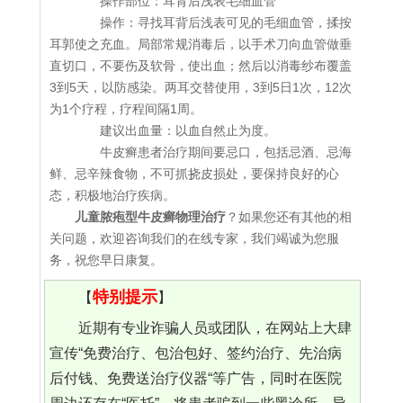
操作部位：耳背后浅表毛细血管
操作：寻找耳背后浅表可见的毛细血管，揉按
耳郭使之充血。局部常规消毒后，以手术刀向血管做垂
直切口，不要伤及软骨，使出血；然后以消毒纱布覆盖
3到5天，以防感染。两耳交替使用，3到5日1次，12次
为1个疗程，疗程间隔1周。
建议出血量：以血自然止为度。
牛皮癣患者治疗期间要忌口，包括忌酒、忌海
鲜、忌辛辣食物，不可抓挠皮损处，要保持良好的心
态，积极地治疗疾病。
儿童脓疱型牛皮癣物理治疗
？如果您还有其他的相
关问题，欢迎咨询我们的在线专家，我们竭诚为您服
务，祝您早日康复。
特别提示
【
】
近期有专业诈骗人员或团队，在网站上大肆
宣传“免费治疗、包治包好、签约治疗、先治病
后付钱、免费送治疗仪器“等广告，同时在医院