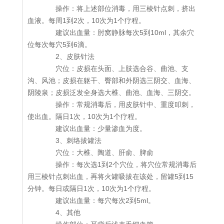
操作：将上述部位消毒，用三棱针点刺，挤出
血液。每周1到2次，10次为1个疗程。
建议出血量：肘窝静脉每次5到10ml，其余穴
位每次每穴5到6滴。
2、皮肤针法
穴位：皮损在头面、上肢选合谷、曲池、支
沟、风池；皮损在躯干、臀部和外阴选三阴交、血海、
阴陵泉；皮损泛发全身选大椎、曲池、血海、三阴交。
操作：常规消毒后，用皮肤针中、重度叩刺，
使出血。隔日1次，10次为1个疗程。
建议出血量：少量渗血为度。
3、刺络拔罐法
穴位：大椎、陶道、肝俞、脾俞
操作：每次选1到2个穴位，将穴位常规消毒后
用三棱针点刺出血，再将火罐吸拔在该处，留罐5到15
分钟。每日或隔日1次，10次为1个疗程。
建议出血量：每穴每次2到5ml。
4、其他