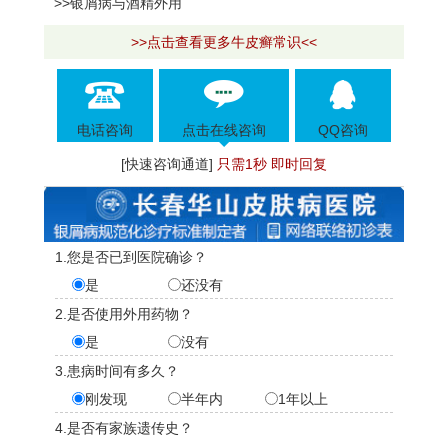
>>银屑病与酒精外用
>>点击查看更多牛皮癣常识<<
电话咨询
点击在线咨询
QQ咨询
[快速咨询通道]
只需1秒 即时回复
1.您是否已到医院确诊？
是
还没有
2.是否使用外用药物？
是
没有
3.患病时间有多久？
刚发现
半年内
1年以上
4.是否有家族遗传史？