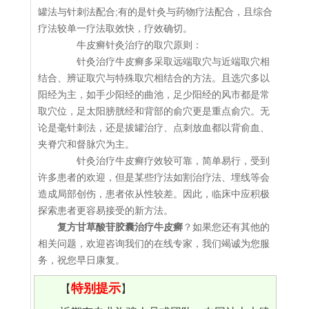
罐法与针刺法配合;有的是针灸与药物疗法配合，且综合
疗法较单一疗法取效快，疗效确切。
牛皮癣针灸治疗的取穴原则：
针灸治疗牛皮癣多采取远端取穴与近端取穴相
结合、辨证取穴与特殊取穴相结合的方法。且选穴多以
阳经为主，如手少阳经的曲池，足少阳经的风市都是常
取穴位，足太阳膀胱经和背部的俞穴更是重点俞穴。无
论是毫针刺法，还是拔罐治疗、点刺放血都以背俞血、
夹脊穴和督脉穴为主。
针灸治疗牛皮癣疗效较可靠，简单易行，受到
许多患者的欢迎，但是某些疗法如割治疗法、埋线等会
造成局部创伤，患者依从性较差。因此，临床中应积极
探索患者更容易接受的新方法。
复方甘草酸苷胶囊治疗牛皮癣
？如果您还有其他的
相关问题，欢迎咨询我们的在线专家，我们竭诚为您服
务，祝您早日康复。
特别提示
【
】