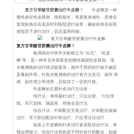
复方甘草酸苷胶囊治疗牛皮癣
？ 牛皮癣是一种
慢性炎症性皮肤病，病程较长，有易复发倾向，患者在
发现疾病后应该及时到医院进行诊查，确诊疾病后在医
师指导下进行治疗，切忌滥用药物。
复方甘草酸苷胶囊治疗牛皮癣
？
银屑病在中医学文献称之为 “白庀”、“松皮
癣”等，是一种常见并易复发的慢性顽固性皮肤病。现
今银屑病的治疗情况较复杂，相对于西药的疗效不确定
及毒副作用，针灸在银屑病的治疗有方法灵活、操作 简
便、副作用少等优势，且取得了一定的疗效。
牛皮癣的主要针灸治疗方法有：
纯疗法：单纯毫针治疗、穴位注射、 穴位埋
线、耳穴划痕、隔蒜灸、经络全息疗法
综合疗法：针刺配合艾灸治疗、针刺配合拔罐
治疗、耳穴割治配合针刺治疗、穴位埋注法治疗
临床上牛皮癣的针灸治疗多采取综合疗法，单
独运用较少。综合疗法有的是不同针灸疗的配合，如拔