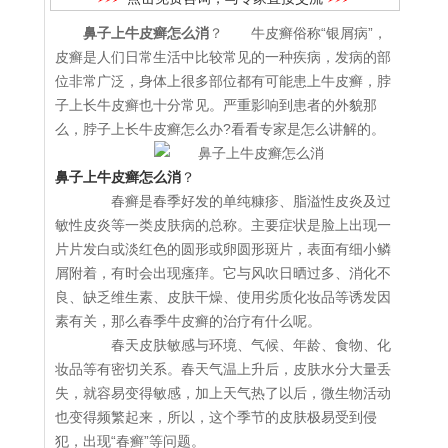
鼻子上牛皮癣怎么消
？ 牛皮癣俗称“银屑病”，
皮癣是人们日常生活中比较常见的一种疾病，发病的部
位非常广泛，身体上很多部位都有可能患上牛皮癣，脖
子上长牛皮癣也十分常见。严重影响到患者的外貌那
么，脖子上长牛皮癣怎么办?看看专家是怎么讲解的。
鼻子上牛皮癣怎么消
？
春癣是春季好发的单纯糠疹、脂溢性皮炎及过
敏性皮炎等一类皮肤病的总称。主要症状是脸上出现一
片片发白或淡红色的圆形或卵圆形斑片，表面有细小鳞
屑附着，有时会出现瘙痒。它与风吹日晒过多、消化不
良、缺乏维生素、皮肤干燥、使用劣质化妆品等诱发因
素有关，那么春季牛皮癣的治疗有什么呢。
春天皮肤敏感与环境、气候、年龄、食物、化
妆品等有密切关系。春天气温上升后，皮肤水分大量丢
失，就容易变得敏感，加上天气热了以后，微生物活动
也变得频繁起来，所以，这个季节的皮肤极易受到侵
犯，出现“春癣”等问题。