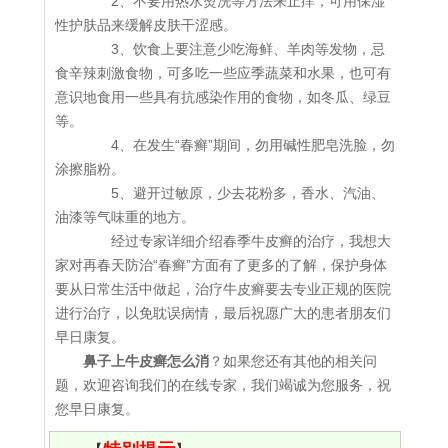
2、不要用热水烫洗等方法来止痒，可用保湿
性护肤品来缓解皮肤干涩感。
3、饮食上要注意少吃海鲜、羊肉等发物，忌
食辛辣刺激食物，可多吃一些应季蔬菜和水果，也可有
意识地食用一些具有抗感染作用的食物，如冬瓜、绿豆
等。
4、在发生“春癣”期间，勿用碱性肥皂洗脸，勿
涂擦脂粉。
5、避开过敏原，少去花粉多，香水、汽油、
油漆等气味重的地方。
经过专家详细介绍春季牛皮癣的治疗，我想大
家对再春天防治“春癣”方面有了更多的了解，保护身体
要从日常生活中做起，治疗牛皮癣要去专业正规的医院
进行治疗，以免耽误病情，最后祝愿广大的患者朋友们
早日康复。
鼻子上牛皮癣怎么消
？如果您还有其他的相关问
题，欢迎咨询我们的在线专家，我们竭诚为您服务，祝
您早日康复。