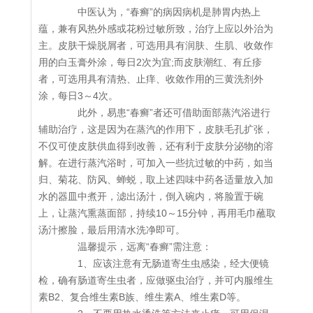
中医认为，“春癣”的病因病机是肺胃内热上
蕴，兼有风热外感或花粉过敏所致，治疗上应以外治为
主。皮肤干燥脱屑者，可选用具有润肤、生肌、收敛作
用的白玉膏外涂，每日2次为宜;而皮肤潮红、有丘疹
者，可选用具有清热、止痒、收敛作用的三黄洗剂外
涂，每日3～4次。
此外，易患“春癣”者还可借助面部蒸汽浴进行
辅助治疗，这是因为在蒸汽的作用下，皮肤毛孔扩张，
不仅可使皮肤供血得到改善，还有利于皮肤分泌物的溶
解。在进行蒸汽浴时，可加入一些抗过敏的中药，如当
归、菊花、防风、蝉蜕，取上述四味中药各适量放入加
水的器皿中煮开，滤出汤汁，倒入碗内，将脸置于碗
上，让蒸汽熏蒸面部，持续10～15分钟，再用毛巾蘸取
汤汁擦脸，最后用清水洗净即可。
温馨提示，远离“春癣”需注意：
1、应该注意有无肠道寄生虫感染，经大便镜
检，确有肠道寄生虫者，应做驱虫治疗，并可内服维生
素B2、复合维生素B族、维生素A、维生素D等。