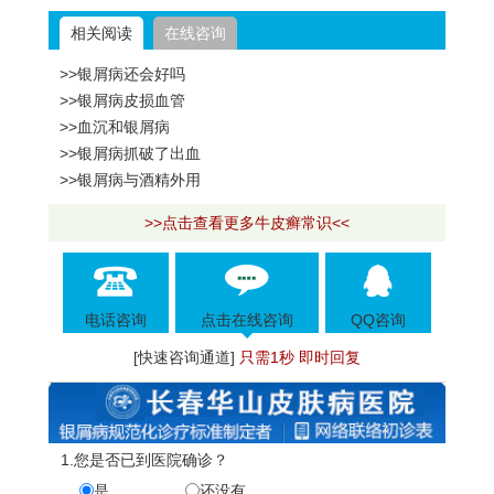
相关阅读
在线咨询
>>银屑病还会好吗
>>银屑病皮损血管
>>血沉和银屑病
>>银屑病抓破了出血
>>银屑病与酒精外用
>>点击查看更多牛皮癣常识<<
电话咨询
点击在线咨询
QQ咨询
[快速咨询通道]
只需1秒 即时回复
1.您是否已到医院确诊？
是
还没有