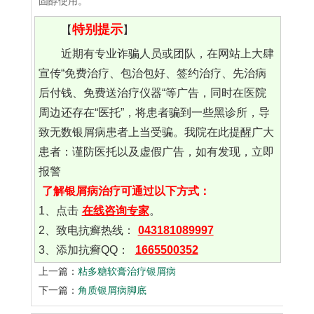
固醇使用。
特别提示
【
】
近期有专业诈骗人员或团队，在网站上大肆
宣传“免费治疗、包治包好、签约治疗、先治病
后付钱、免费送治疗仪器“等广告，同时在医院
周边还存在“医托”，将患者骗到一些黑诊所，导
致无数银屑病患者上当受骗。我院在此提醒广大
患者：谨防医托以及虚假广告，如有发现，立即
报警
了解银屑病治疗可通过以下方式：
1、点击
在线咨询专家
。
2、致电抗癣热线：
043181089997
3、添加抗癣QQ：
1665500352
上一篇：
粘多糖软膏治疗银屑病
下一篇：
角质银屑病脚底