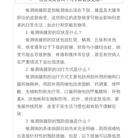
银屑病腿部是指银屑病出现在下肢、膝盖及大腿等
部位的皮肤病变。这些部位的皮肤病变可能会影响到患
者的日常生活，如步行和穿戴衣物等。
1. 银屑病腿部的症状是什么？
银屑病腿部的症状包括红斑、鳞屑、丘疹和水泡
等。病变通常位于下肢的前侧、胫骨与小腿结合处。病
变可能会导致肿胀、疼痛和瘙痒等症状，甚至有些病人
在严重情况下会出现溃疡。
2. 银屑病腿部的治疗方式是什么？
银屑病腿部的治疗方式主要包括局部外用药物和口
服药物两种。局部外用药物包括类固醇、钙调素、维甲
酸、生物制剂和光疗等。口服药物包括甲氨蝶呤、环孢
素A、扶他林和生物制剂等。此外，保持皮肤湿润、避
免紫外线照射、改变不良生活习惯也都有助于缓解症
状。
3. 银屑病腿部的预防措施是什么？
银屑病的具体病因目前尚未完全明确，因而很难给
出直接针对性的预防措施。但是，以下措施可以降低患