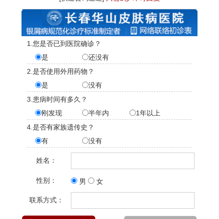
1.您是否已到医院确诊？
是
还没有
2.是否使用外用药物？
是
没有
3.患病时间有多久？
刚发现
半年内
1年以上
4.是否有家族遗传史？
有
没有
姓名：
性别：
男
女
联系方式：