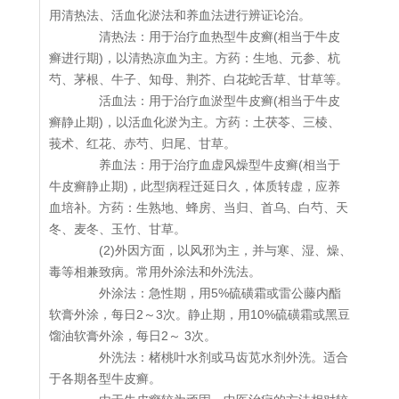
用清热法、活血化淤法和养血法进行辨证论治。
清热法：用于治疗血热型牛皮癣(相当于牛皮
癣进行期)，以清热凉血为主。方药：生地、元参、杭
芍、茅根、牛子、知母、荆芥、白花蛇舌草、甘草等。
活血法：用于治疗血淤型牛皮癣(相当于牛皮
癣静止期)，以活血化淤为主。方药：土茯苓、三棱、
莪术、红花、赤芍、归尾、甘草。
养血法：用于治疗血虚风燥型牛皮癣(相当于
牛皮癣静止期)，此型病程迁延日久，体质转虚，应养
血培补。方药：生熟地、蜂房、当归、首乌、白芍、天
冬、麦冬、玉竹、甘草。
(2)外因方面，以风邪为主，并与寒、湿、燥、
毒等相兼致病。常用外涂法和外洗法。
外涂法：急性期，用5%硫磺霜或雷公藤内酯
软膏外涂，每日2～3次。静止期，用10%硫磺霜或黑豆
馏油软膏外涂，每日2～ 3次。
外洗法：楮桃叶水剂或马齿苋水剂外洗。适合
于各期各型牛皮癣。