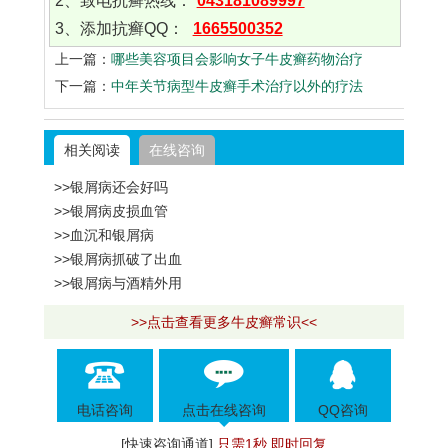
2、致电抗癣热线：
043181089997
3、添加抗癣QQ：
1665500352
上一篇：
哪些美容项目会影响女子牛皮癣药物治疗
下一篇：
中年关节病型牛皮癣手术治疗以外的疗法
相关阅读
在线咨询
>>银屑病还会好吗
>>银屑病皮损血管
>>血沉和银屑病
>>银屑病抓破了出血
>>银屑病与酒精外用
>>点击查看更多牛皮癣常识<<
电话咨询
点击在线咨询
QQ咨询
[快速咨询通道]
只需1秒 即时回复