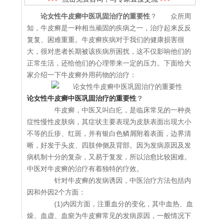
论女性牛皮癣中医巩固治疗的重要性
？ 众所周
知，牛皮癣是一种相当顽固的疾病之一，治疗起来反反
复复、困难重重。牛皮癣疾病对于我们的健康损害很
大，很对患者长期被该疾病所困扰，这不仅影响他们的
正常生活，还给他们的心理带来一定的压力。下面给大
家介绍一下牛皮癣外用药物的治疗：
论女性牛皮癣中医巩固治疗的重要性
？
牛皮癣，中医又叫白疕，是临床常见的一种炎
症性慢性皮肤病，其症状主要表现为皮肤表面出现大小
不等的丘疹、红斑，并有银白色鳞屑附着表面，边界清
晰，好发于头皮、四肢伸侧及背部。因为发病原因及发
病机制十分的复杂，又易于复发，所以治愈比较困难。
中医对牛皮癣的治疗有着独特的疗效。
针对牛皮癣的发病诱因，中医治疗方法包括内
因和外因2个方面：
(1)内因方面，注重血分的变化，其中血热、血
燥、血虚、血瘀为牛皮癣常见的发病原因，一般情况下