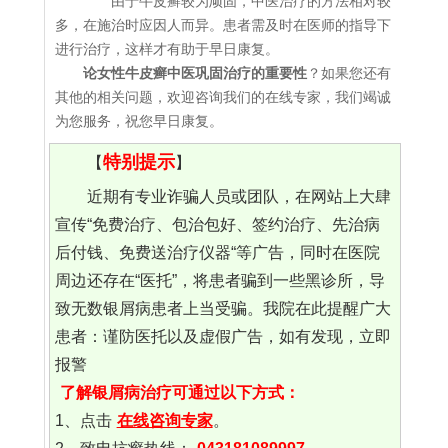
由于牛皮癣较为顽固，中医治疗的方法相对较
多，在施治时应因人而异。患者需及时在医师的指导下
进行治疗，这样才有助于早日康复。
论女性牛皮癣中医巩固治疗的重要性
？如果您还有
其他的相关问题，欢迎咨询我们的在线专家，我们竭诚
为您服务，祝您早日康复。
特别提示
【
】
近期有专业诈骗人员或团队，在网站上大肆
宣传“免费治疗、包治包好、签约治疗、先治病
后付钱、免费送治疗仪器“等广告，同时在医院
周边还存在“医托”，将患者骗到一些黑诊所，导
致无数银屑病患者上当受骗。我院在此提醒广大
患者：谨防医托以及虚假广告，如有发现，立即
报警
了解银屑病治疗可通过以下方式：
1、点击
在线咨询专家
。