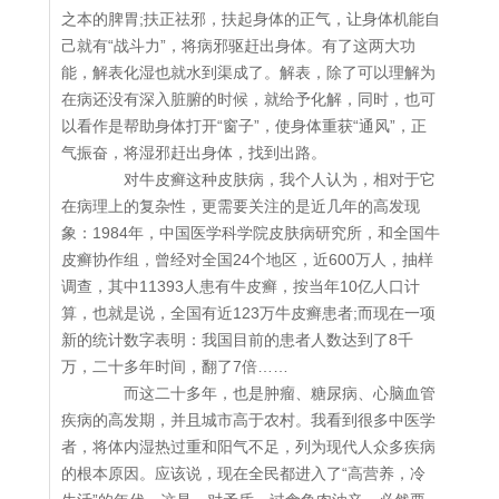
之本的脾胃;扶正祛邪，扶起身体的正气，让身体机能自
己就有“战斗力”，将病邪驱赶出身体。有了这两大功
能，解表化湿也就水到渠成了。解表，除了可以理解为
在病还没有深入脏腑的时候，就给予化解，同时，也可
以看作是帮助身体打开“窗子”，使身体重获“通风”，正
气振奋，将湿邪赶出身体，找到出路。
对牛皮癣这种皮肤病，我个人认为，相对于它
在病理上的复杂性，更需要关注的是近几年的高发现
象：1984年，中国医学科学院皮肤病研究所，和全国牛
皮癣协作组，曾经对全国24个地区，近600万人，抽样
调查，其中11393人患有牛皮癣，按当年10亿人口计
算，也就是说，全国有近123万牛皮癣患者;而现在一项
新的统计数字表明：我国目前的患者人数达到了8千
万，二十多年时间，翻了7倍……
而这二十多年，也是肿瘤、糖尿病、心脑血管
疾病的高发期，并且城市高于农村。我看到很多中医学
者，将体内湿热过重和阳气不足，列为现代人众多疾病
的根本原因。应该说，现在全民都进入了“高营养，冷