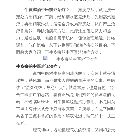
牛皮癣的中医辨证治疗
？ 熏洗疗法，就是按一
定处方用药的中草药，经加清水煎煮沸后，先用蒸汽熏
疗，再用药液淋洗，浸浴全身或局部患处，从而产生治
疗作用的一种防治疾病方法。此疗法是借助药力和热
力，通过皮肤、粘膜作用于肌体，促使腠理疏通、脉络
调和、气血流畅，从而达到预防和治疗疾病的目的。下
面给大家介绍一下牛皮癣的中医熏洗治疗方法：
牛皮癣的中医辨证治疗
？
说到中医对牛皮癣的清热解毒，实际上就是清
湿热，祛风邪，而不是常人理解的血液里的病毒。中医
讲：“湿久化热，热必生火”，祛湿本身，也是解热，符
合中医凉血的思路。藿香正气是我们熟知的解暑湿的良
药，经过临床验证，对牛皮癣也起治疗作用。不是因为
它里面有什么成分正好能杀真菌、杀病毒，而是它同时
具备了三点非常好的作用：解表化湿，理气和中，扶正
祛邪。
理气和中，既能梳理气机的郁滞，又调和后天