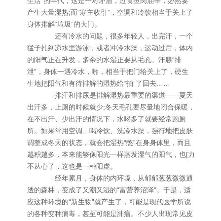
生活”的年代，这是一对矛盾，过食鱼肉油辛，必然要
产生大量湿热;而“寒主收引”，空调和冷饮相当于关上了
身体排解“垃圾”的大门。
还有冷水的问题，很多年轻人，出完汗，一个
猛子扎到凉水里游泳，或者冲冷水澡，运动过后，体内
的阳气正在升发，多余的水湿正要从毛孔、汗腺“排
泄”，身体一遇冷水，啪，相当于把门给关上了，硬生
生地把阳气和有待排解的湿热给“拍”了回去……
排汗和排尿是排解湿热最重要的渠道——夏天
出汗多，上厕的时候就少;冬天毛孔要尽量地闭合保暖，
在不出汗、少出汗的情况下，水喝多了就要经常跑厕
所。如果常用空调、喝冷饮、洗冷水澡，强行地把皮肤
调整成冬天的状态，就会把湿热“憋”在身身体里，而且
越积越多，本来能够像阳光一样蒸发湿气的阳气，也[力
不从心了，这也是一种阳虚。
经年累月，身体的内环境，从郁郁葱葱微微通
透的森林，变成了又潮又湿的“富营养沼泽”。于是，适
应这种环境的“新生物”就产生了，可能是现代医学所说
的各种变种病毒，甚至可能是肿瘤。不少人出现常见皮