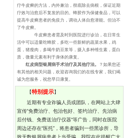
疗牛皮癣的方法，内外兼治，彻底除去病根，保证近期
疗效与治愈后不复发的目的。蜂胶作为保健食品，可以
提高牛皮癣患者的免疫力，调动人体自愈潜能。但治不
了牛皮癣。
牛皮癣患者需及时到医院进行诊治，在日常生
活中可以适量吃蜂胶，多吃一些新鲜的蔬菜水果，鸡
蛋，猪瘦肉，多喝牛奶豆浆等，摄入多种维生素，蛋白
质，微量元素有利于身体的康复。
红皮病型银屑病手术治疗及其他疗法。
？如果您还
有其他的相关问题，欢迎咨询我们的在线专家，我们竭
诚为您服务，祝您早日康复。
特别提示
【
】
近期有专业诈骗人员或团队，在网站上大肆
宣传“免费治疗、包治包好、签约治疗、先治病
后付钱、免费送治疗仪器“等广告，同时在医院
周边还存在“医托”，将患者骗到一些黑诊所，导
致无数银屑病患者上当受骗。我院在此提醒广大