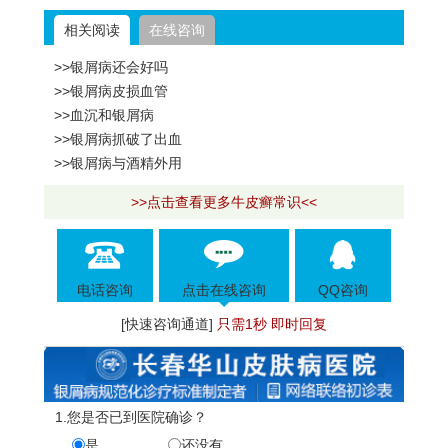
相关阅读
在线咨询
>>银屑病还会好吗
>>银屑病皮损血管
>>血沉和银屑病
>>银屑病抓破了出血
>>银屑病与酒精外用
>>点击查看更多牛皮癣常识<<
电话咨询
点击在线咨询
QQ咨询
[快速咨询通道]
只需1秒 即时回复
1.您是否已到医院确诊？
是
还没有