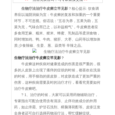
生物疗法治疗牛皮癣立竿见影
？核心提示: 饮食调
养应以滋阴润燥为宜：牛皮癣的复发和加重的一个重要
环节，不可忽视。俗话说：“五谷为养，五果为助，五
菜为充，气味合而已之，以补益精气”，牛皮癣患者应
多食用芝麻、糯米、粳米、蜂蜜、乳制品等柔润食物，
同时增加鸡、鸭、牛肉、猪肝、大枣、山药等以增加体
质;少食辣椒、生姜、葱、蒜类等 辛辣之品。
生物疗法治疗牛皮癣立竿见影
？
牛皮癣这种疾病对健康造成的伤害是很严重的，很
多的人皮肤上出现了瘙痒的症状的时候，都喜欢在洗澡
的时候，用手狠劲的搓皮肤，对皮肤造成了更加严重的
伤害，这种疾病需要及时的治疗才行，看看究竟要如何
治疗牛皮癣吧。
? 1、治疗的时候，大家可以采用药物辅助治疗，
专家指出可配合使用含有清凉、止痒功效成分的外用
药，如止痒霜、炉甘石洗剂、樟脑薄荷酊等。皮疹泛发
全身者还可自行选择药物浴疗法，帮忙缓解症状。