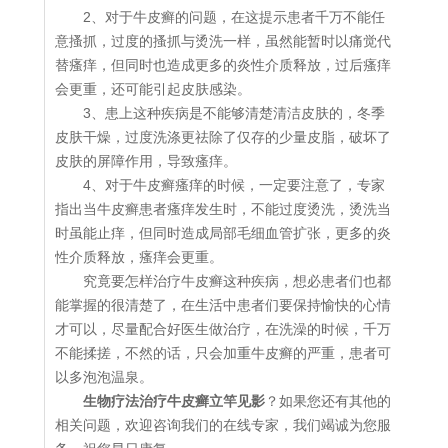
2、对于牛皮癣的问题，在这提示患者千万不能任
意搔抓，过度的搔抓与烫洗一样，虽然能暂时以痛觉代
替瘙痒，但同时也造成更多的炎性介质释放，过后瘙痒
会更重，还可能引起皮肤感染。
3、患上这种疾病是不能够清楚清洁皮肤的，冬季
皮肤干燥，过度洗涤更祛除了仅存的少量皮脂，破坏了
皮肤的屏障作用，导致瘙痒。
4、对于牛皮癣瘙痒的时候，一定要注意了，专家
指出当牛皮癣患者瘙痒发生时，不能过度烫洗，烫洗当
时虽能止痒，但同时造成局部毛细血管扩张，更多的炎
性介质释放，瘙痒会更重。
究竟要怎样治疗牛皮癣这种疾病，想必患者们也都
能掌握的很清楚了，在生活中患者们要保持愉快的心情
才可以，尽量配合好医生做治疗，在洗澡的时候，千万
不能揉搓，不然的话，只会加重牛皮癣的严重，患者可
以多泡泡温泉。
生物疗法治疗牛皮癣立竿见影
？如果您还有其他的
相关问题，欢迎咨询我们的在线专家，我们竭诚为您服