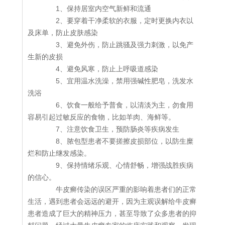
1、保持居室内空气新鲜和流通
2、要穿着干净柔软的衣服，定时更换内衣以
及床单，防止皮肤感染
3、避免外伤，防止跳骚及强力刺激，以免产
生新的皮损
4、避免风寒，防止上呼吸道感染
5、宜用温水洗澡，禁用强碱性肥皂，洗发水
洗浴
6、饮食一般给予普食，以清淡为主，勿食用
容易引起过敏反应的食物，比如羊肉、海鲜等。
7、注意饮食卫生，预防肠炎等疾病发生
8、脓包型患者不要搓擦皮损部位，以防生糜
烂和防止继发感染。
9、保持情绪乐观、心情舒畅，增强战胜疾病
的信心。
牛皮癣传染的误区严重的影响着患者们的正常
生活，遇到患者会远远的避开，因为主观误解给牛皮癣
患者造成了巨大的精神压力，甚至导致了众多患者的抑