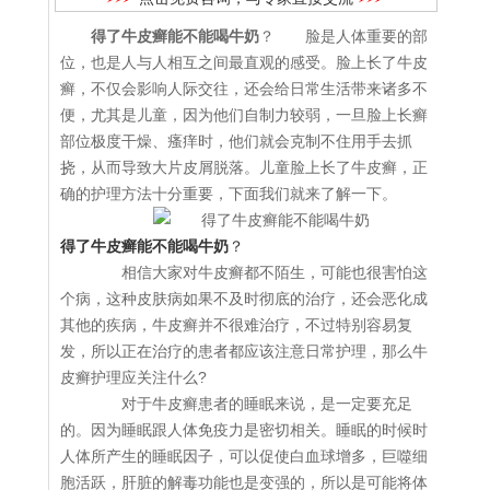
得了牛皮癣能不能喝牛奶
？ 脸是人体重要的部
位，也是人与人相互之间最直观的感受。脸上长了牛皮
癣，不仅会影响人际交往，还会给日常生活带来诸多不
便，尤其是儿童，因为他们自制力较弱，一旦脸上长癣
部位极度干燥、瘙痒时，他们就会克制不住用手去抓
挠，从而导致大片皮屑脱落。儿童脸上长了牛皮癣，正
确的护理方法十分重要，下面我们就来了解一下。
得了牛皮癣能不能喝牛奶
？
相信大家对牛皮癣都不陌生，可能也很害怕这
个病，这种皮肤病如果不及时彻底的治疗，还会恶化成
其他的疾病，牛皮癣并不很难治疗，不过特别容易复
发，所以正在治疗的患者都应该注意日常护理，那么牛
皮癣护理应关注什么?
对于牛皮癣患者的睡眠来说，是一定要充足
的。因为睡眠跟人体免疫力是密切相关。睡眠的时候时
人体所产生的睡眠因子，可以促使白血球增多，巨噬细
胞活跃，肝脏的解毒功能也是变强的，所以是可能将体