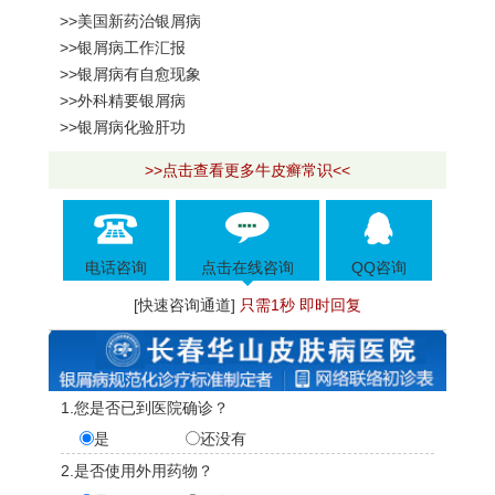
>>美国新药治银屑病
>>银屑病工作汇报
>>银屑病有自愈现象
>>外科精要银屑病
>>银屑病化验肝功
>>点击查看更多牛皮癣常识<<
电话咨询
点击在线咨询
QQ咨询
[快速咨询通道]
只需1秒 即时回复
1.您是否已到医院确诊？
是
还没有
2.是否使用外用药物？