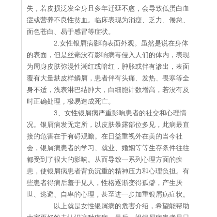
失，若皮损泛发全身且多年迁延不愈，会导致低蛋白血
症或营养不良性贫血。临床表现为消瘦、乏力、倦怠、
面色苍白、易于感冒等症状。
2.女性银屑病影响表面外观。虽然是说在身体
的表面，但是丝毫没有影响病毒侵入人们的体内，表现
为周身皮肤弥漫性潮红或暗红，肿胀或伴有渗出，表面
覆有大量麸皮样鳞屑，患者伴有头痛、发热、畏寒等全
身不适，浅表淋巴结肿大，白细胞计数增高，若没有及
时正确处理，极易造成死亡。
3、女性银屑病严重影响患者的社交和心理情
况。银屑病发无定所，以皮肤暴露部位多见，此病最直
接的危害在于有碍观瞻。在日益重视外在美的当今社
会，银屑病患者的学习、就业、婚姻等等生存条件往往
都受到了很大的影响。从而导致一系列心理方面的疾
患，使银屑病患者背负沉重的精神压力和心理负担。有
些患者得病后羞于见人，性格逐渐变得孤僻，产生厌
世、逃避、自卑的心理，甚至进一步加重银屑病症状。
以上就是女性银屑病的危害介绍，希望能帮助