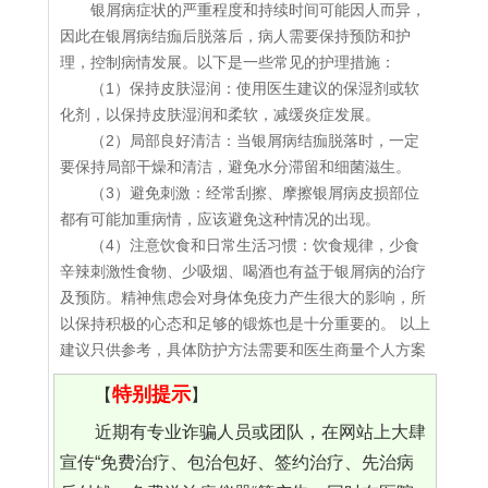
银屑病症状的严重程度和持续时间可能因人而异，
因此在银屑病结痂后脱落后，病人需要保持预防和护
理，控制病情发展。以下是一些常见的护理措施：
（1）保持皮肤湿润：使用医生建议的保湿剂或软
化剂，以保持皮肤湿润和柔软，减缓炎症发展。
（2）局部良好清洁：当银屑病结痂脱落时，一定
要保持局部干燥和清洁，避免水分滞留和细菌滋生。
（3）避免刺激：经常刮擦、摩擦银屑病皮损部位
都有可能加重病情，应该避免这种情况的出现。
（4）注意饮食和日常生活习惯：饮食规律，少食
辛辣刺激性食物、少吸烟、喝酒也有益于银屑病的治疗
及预防。精神焦虑会对身体免疫力产生很大的影响，所
以保持积极的心态和足够的锻炼也是十分重要的。 以上
建议只供参考，具体防护方法需要和医生商量个人方案
特别提示
【
】
近期有专业诈骗人员或团队，在网站上大肆
宣传“免费治疗、包治包好、签约治疗、先治病