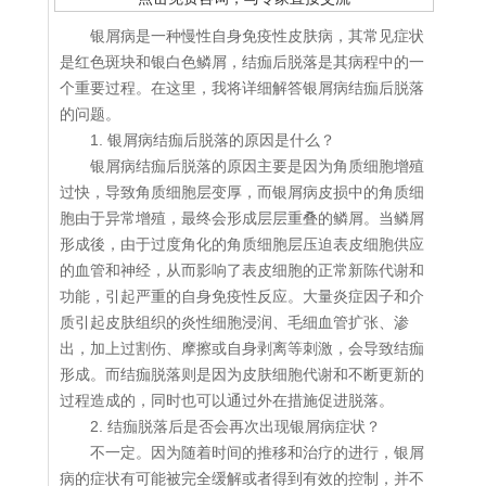
银屑病是一种慢性自身免疫性皮肤病，其常见症状
是红色斑块和银白色鳞屑，结痂后脱落是其病程中的一
个重要过程。在这里，我将详细解答银屑病结痂后脱落
的问题。
1. 银屑病结痂后脱落的原因是什么？
银屑病结痂后脱落的原因主要是因为角质细胞增殖
过快，导致角质细胞层变厚，而银屑病皮损中的角质细
胞由于异常增殖，最终会形成层层重叠的鳞屑。当鳞屑
形成後，由于过度角化的角质细胞层压迫表皮细胞供应
的血管和神经，从而影响了表皮细胞的正常新陈代谢和
功能，引起严重的自身免疫性反应。大量炎症因子和介
质引起皮肤组织的炎性细胞浸润、毛细血管扩张、渗
出，加上过割伤、摩擦或自身剥离等刺激，会导致结痂
形成。而结痂脱落则是因为皮肤细胞代谢和不断更新的
过程造成的，同时也可以通过外在措施促进脱落。
2. 结痂脱落后是否会再次出现银屑病症状？
不一定。因为随着时间的推移和治疗的进行，银屑
病的症状有可能被完全缓解或者得到有效的控制，并不