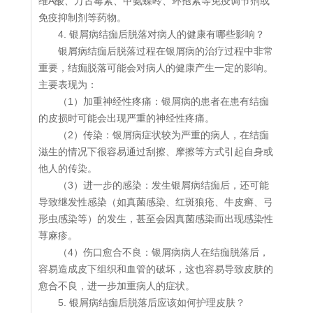
维A酸、万古霉素、甲氨蝶呤、环孢素等免疫调节剂或
免疫抑制剂等药物。
4. 银屑病结痂后脱落对病人的健康有哪些影响？
银屑病结痂后脱落过程在银屑病的治疗过程中非常
重要，结痂脱落可能会对病人的健康产生一定的影响。
主要表现为：
（1）加重神经性疼痛：银屑病的患者在患有结痂
的皮损时可能会出现严重的神经性疼痛。
（2）传染：银屑病症状较为严重的病人，在结痂
滋生的情况下很容易通过刮擦、摩擦等方式引起自身或
他人的传染。
（3）进一步的感染：发生银屑病结痂后，还可能
导致继发性感染（如真菌感染、红斑狼疮、牛皮癣、弓
形虫感染等）的发生，甚至会因真菌感染而出现感染性
荨麻疹。
（4）伤口愈合不良：银屑病病人在结痂脱落后，
容易造成皮下组织和血管的破坏，这也容易导致皮肤的
愈合不良，进一步加重病人的症状。
5. 银屑病结痂后脱落后应该如何护理皮肤？