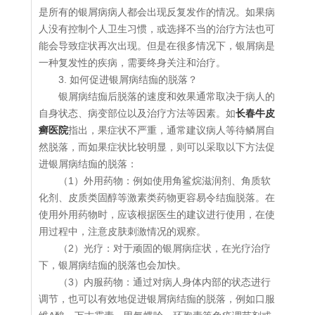
是所有的银屑病病人都会出现反复发作的情况。如果病
人没有控制个人卫生习惯，或选择不当的治疗方法也可
能会导致症状再次出现。但是在很多情况下，银屑病是
一种复发性的疾病，需要终身关注和治疗。
3. 如何促进银屑病结痂的脱落？
银屑病结痂后脱落的速度和效果通常取决于病人的
自身状态、病变部位以及治疗方法等因素。如
长春牛皮
癣医院
指出，果症状不严重，通常建议病人等待鳞屑自
然脱落，而如果症状比较明显，则可以采取以下方法促
进银屑病结痂的脱落：
（1）外用药物：例如使用角鲨烷滋润剂、角质软
化剂、皮质类固醇等激素类药物更容易令结痂脱落。在
使用外用药物时，应该根据医生的建议进行使用，在使
用过程中，注意皮肤刺激情况的观察。
（2）光疗：对于顽固的银屑病症状，在光疗治疗
下，银屑病结痂的脱落也会加快。
（3）内服药物：通过对病人身体内部的状态进行
调节，也可以有效地促进银屑病结痂的脱落，例如口服