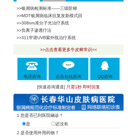
>>银屑病检测标准——三级阶梯
>>MDT银屑病临床抗复发新模式回
>>308nm准分子光治疗系统
>>负离子渗透疗法
>>311窄谱UVB紫外线治疗系统
>>点击查看更多牛皮癣常识<<
电话咨询
点击在线咨询
QQ咨询
[快速咨询通道]
只需1秒 即时回复
1.您是否已到医院确诊？
是
还没有
2.是否使用外用药物？