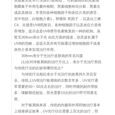
骨脂素光化学疗法)的疗效相似， 可刺激残存的黑素细
胞聚集于外周毛囊外根鞘。黑素细胞有丝分裂，黑素生
成及其移动，常受到各种细胞因子和炎症介质的诱导，
其中包括，白细胞介素1，肿瘤坏 死因子 ，以及白三烯
C4。在接受UVB照射后，各种细胞因子以及炎症介质有
所增加，提示这是UVB诱导色素恢复的一种的机制。虽
暂无308nm准分子光 在此方面的报道，但其波长属于
UVB的范畴，这提示其亦有可能通过增加细胞因子或者
炎性介质来实现治疗作用。
308nm准分子光治疗皮肤病的常见问题
(1)在对待银屑病的治疗方法上，准分子光治疗系统
与传统疗法的比较有哪些优点?
与传统疗法相比准分子光治疗的效果持久并且安
全。传统上UVB治疗银屑病的次数非常多，UV光疗通
常需要的30～50次左右的治疗，同时伴随的副作用较
多，缓解期也较短，而光需要10次的治疗即可明显见
效。
对于银屑病来讲，传统的内服和外用药物治疗基本
上很难保证效果，UV光疗往往需要上百次的治疗，而