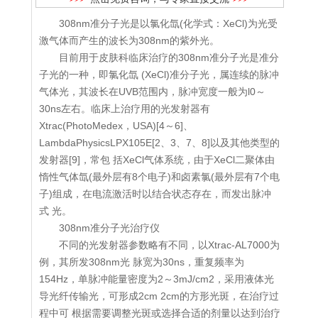
308nm准分子光是以氯化氙(化学式：XeCl)为光受
激气体而产生的波长为308nm的紫外光。
目前用于皮肤科临床治疗的308nm准分子光是准分
子光的一种，即氯化氙 (XeCl)准分子光，属连续的脉冲
气体光，其波长在UVB范围内，脉冲宽度一般为l0～
30ns左右。临床上治疗用的光发射器有
Xtrac(PhotoMedex，USA)[4～6]、
LambdaPhysicsLPX105E[2、3、7、8]以及其他类型的
发射器[9]，常包 括XeCl气体系统，由于XeCl二聚体由
惰性气体氙(最外层有8个电子)和卤素氯(最外层有7个电
子)组成，在电流激活时以结合状态存在，而发出脉冲
式 光。
308nm准分子光治疗仪
不同的光发射器参数略有不同，以Xtrac-AL7000为
例，其所发308nm光 脉宽为30ns，重复频率为
154Hz，单脉冲能量密度为2～3mJ/cm2，采用液体光
导光纤传输光，可形成2cm 2cm的方形光斑，在治疗过
程中可 根据需要调整光斑或选择合适的剂量以达到治疗