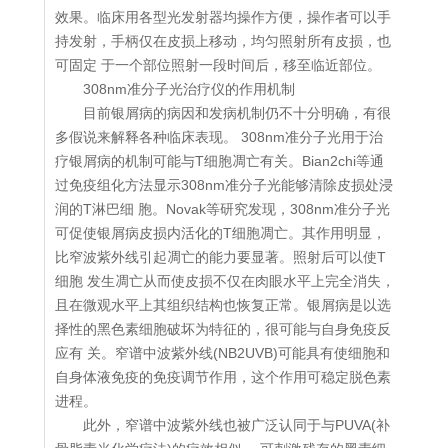
效果。临床用各型光发射器均操作方便，操作者可以手
持发射，手柄仅在皮损上移动，均匀照射所有皮损，也
可固定 于一个部位照射一段时间后，移至临近部位。
308nm准分子光治疗仪的作用机制
目前银屑病的病因和发病机制仍不十分明确，有很
多假说来解释各种临床表现。 308nm准分子光用于治
疗银屑病的机制可能与T细胞凋亡有关。Bian2chi等通
过免疫组化方法显示308nm准分子光能够清除皮损处浸
润的T淋巴细 胞。Novak等研究发现，308nm准分子光
可促使银屑病皮损内活化的T细胞凋亡。其作用明显，
比窄波紫外线引起凋亡的能力要显著。照射后可以使T
细胞 发生凋亡从而使皮损不仅在肉眼水平上完全消失，
且在微观水平上其组织结构也恢复正常。银屑病是以选
择性的黑色素细胞破坏为特征的，很可能与自身免疫反
应有 关。窄谱中波紫外线(NB2UVB)可能具有使细胞和
自身体液免疫的免疫调节作用，这个作用可稳定脱色素
进程。
此外，窄谱中波紫外线也被广泛认同于与PUVA(补