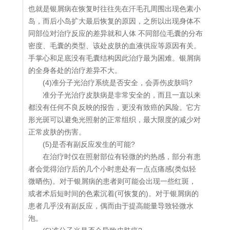
也就是银屑病在恢复时往往先在汗毛孔周围出现色素小
岛，而后小岛扩大最后恢复的原因，之所以出现身体不
同部位对治疗反应的差异就和人体 不同部位毛囊的分布
密度、毛囊的类型、该处皮肤的血液供应等原因有关。
手掌心和足底没有毛囊结构因此治疗最为困难。银屑病
的全身各处的治疗差异不大。
(4)准分子光治疗系统是否安全，会弄伤皮肤吗?
准分子光治疗皮肤病是非常安全的，而且一直以来
都没有任何不良反映的报告，更没有致癌的风险。它方
形光斑可以避免光照射的正常组织，最大限度的减少对
正常皮肤的伤害。
(5)是否有副反应发生的可能?
在治疗时仅在照射部位有轻微的灼热感，部分有患
者会觉得治疗后的几个小时患处有一点点痛感(类似轻
微晒伤)。对于银屑病的患者则可能会出现一些红斑，
或者术后短时间的色素沉着(可恢复的)。对于银屑病的
患者几乎没有副反应，偶而由于提高能量导致轻微水
泡。