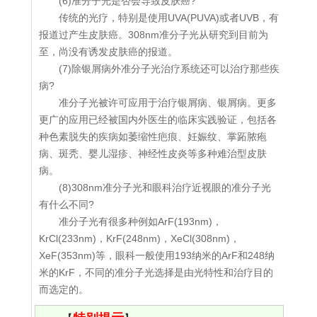
(6)准分子光是否会导致皮肤癌?
传统的光疗，特别是使用UVA(PUVA)或者UVB，有
报道过产生皮肤癌。308nm准分子光从研究到目前为
至，尚没有诱发皮肤癌的报道。
(7)除银屑病外准分子光治疗系统还可以治疗那些疾
病?
准分子光被许可应用于治疗银屑病、银屑病。更多
更广的应用已经被国内外医生的临床实践验证，包括各
种色素脱失的疾病如萎缩性疤痕、妊娠纹、掌跖脓疱
病、斑秃、婴儿湿疹、神经性皮炎等多种难治型皮肤
病。
(8)308nm准分子光和眼科治疗近视眼的准分子光
有什么不同?
准分子光有很多种例如ArF(193nm)，
KrCl(233nm)，KrF(248nm)，XeCl(308nm)，
XeF(353nm)等，眼科一般使用193纳米的ArF和248纳
米的KrF，不同的准分子光选择是由光特性和治疗目的
而选定的。