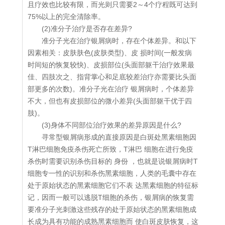
且疗效也比较有限，而光则只需要2～4个疗程既可达到
75%以上的完全清除率。
(2)准分子治疗是否存在差异?
准分子光在治疗银屑病时，存在个体差异。和以下
因素相关：皮肤肤色(皮肤类型)、皮 损时间(一般发病
时间短的恢复较快)、皮损部位(头面部躯干治疗效果最
佳、四肢次之、指背掌心和足底较差治疗亦需要比头面
部更多的次数)。准分子光在治疗 银屑病时，个体差异
不大，但也有皮损部位的微小差异(头面部躯干优于四
肢)。
(3)身体不同部位治疗效果的差异原因是什么?
寻常型银屑病形成的直接原因是白斑处黑素细胞因
T淋巴细胞免疫杀伤死亡所致，T淋巴 细胞在进行免疫
杀伤时需要识别杀伤目标的 身份 ，也就是说银屑病时T
细胞专一性的识别和杀伤黑素细胞，人类的毛囊中存在
处于原始状态的黑素细胞它们不表 达黑素细胞的特征标
记，因而一般可以逃脱T细胞的杀伤，银屑病的恢复需
要准分子光刺激这些残存的处于原始状态的黑素细胞成
长成为具有功能的成熟黑素细胞而 使白斑皮肤恢复，这