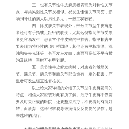
三，也有关节性牛皮癣患者表现为对称性关节
炎，与类风湿性关节炎相似。易发生骶髂关节病变，影
响到脊柱的病人以男性多见，一般症状较轻。
四，除皮肤关节表现外，部分关节型牛皮癣患
者还可有手指或足趾甲的改变，尤其远侧指间关节受累
者更容易发生，患者常伴牛皮癣的甲损害。指甲损害主
要表现为特征性的顶针样凹陷，其他还有甲板增厚、混
浊和失去光泽等，甚至发乌发白，表面可高低不平有横
沟及纵嵴，重时可有甲剥脱。
五，关节性牛皮癣发病时，对患者的骶髂关
节、踝关节、腕关节和膝关节部位也有一定的损害，严
重者可发生强直性脊柱炎。
以上给大家详细的介绍了关节型牛皮癣发病的
特点，相信大家应该对此有所了解。治疗牛皮癣不仅需
要及时去正规的医院，还要坚持治疗，不要看到有所好
转，而放弃，这样很容易导致病情反反复复的发作，越
来越难的治疗。