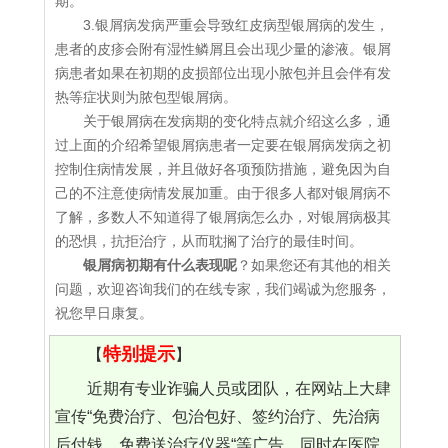
期。
3.银屑病发病严重会导致红皮病型银屑病的发生，
患者的皮疹会附有湿性鳞屑且会出现少量的渗液。银屑
病患者如果在初期的皮损部位出现小脓包并且会伴有发
热等症状则为脓包型银屑病。
关于银屑病在发病期的变化特点就介绍这么多，通
过上面的介绍希望银屑病患者一定要在银屑病发病之初
控制住病情发展，并且做好各项预防措施，避免因为自
己的不注意使病情发展加重。由于很多人都对银屑病不
了解，多数人不知道得了银屑病怎么办，对银屑病极其
的恐惧，抗拒治疗，从而耽搁了治疗的最佳时间。
银屑病初期有什么表现呢
？如果您还有其他的相关
问题，欢迎咨询我们的在线专家，我们竭诚为您服务，
祝您早日康复。
特别提示
【
】
近期有专业诈骗人员或团队，在网站上大肆
宣传“免费治疗、包治包好、签约治疗、先治病
后付钱、免费送治疗仪器“等广告，同时在医院