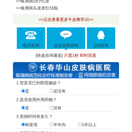
>>银屑病治疗红疹
>>银屑病头皮发红结痂
>>点击查看更多牛皮癣常识<<
电话咨询
点击在线咨询
QQ咨询
[快速咨询通道]
只需1秒 即时回复
1.您是否已到医院确诊？
是
还没有
2.是否使用外用药物？
是
没有
3.患病时间有多久？
刚发现
半年内
1年以上