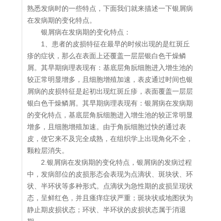
熟悉发病时的一些特点，下面我们就来描述一下银屑病
在发病期的变化特点。
银屑病在发病期的变化特点：
1、患者的皮损特征在最早的时候出现的是红斑丘
疹的症状，那么在表面上还覆盖一层层银白色干燥鳞
屑。其早期病理表现有：基底层角朊细胞进入增生池的
较正常明显增多，且细胞增殖加速，表皮通过时间也银
屑病的皮损特征是起初出现红斑丘疹，表面覆盖一层层
银白色干燥鳞屑。其早期病理表现有：银屑病在发病期
的变化特点，基底层角朊细胞进入增生池的较正常明显
增多，且细胞增殖加速。由于角朊细胞过快的通过表
皮，使它来不及完全成熟，在组织学上出现角化不全，
颗粒层消失。
2.银屑病在发病期的变化特点，银屑病的发病过程
中，发病部位的皮损形态会表现为点滴状、斑块状、环
状、半环状等多种形式。点滴状为急性期的皮损呈现状
态，呈鲜红色，并且瘙痒症状严重；斑块状或地图状为
静止期皮损状态；环状、半环状的皮损状态属于消退