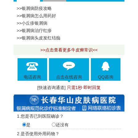
>>银屑病防疫攻略
>>银屑病怎么用药好
>>小丘疹银屑病
>>银屑病治疗红疹
>>银屑病头皮发红结痂
>>点击查看更多牛皮癣常识<<
电话咨询
点击在线咨询
QQ咨询
[快速咨询通道]
只需1秒 即时回复
1.您是否已到医院确诊？
是
还没有
2.是否使用外用药物？