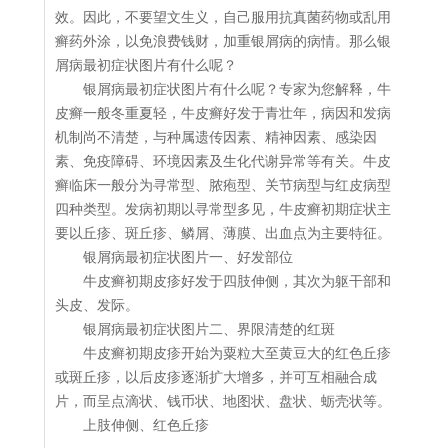
效。因此，不要望文生义，自己服用抗真菌药物或乱用
癣药外涂，以免浪费钱财，加重银屑病的病情。那么银
屑病最初症状图片有什么呢？
银屑病最初症状图片有什么呢？专家为您解释，牛
皮癣一般冬重夏轻，牛皮癣好发于青壮年，病因和发病
机制尚不清楚，与种属遗传因素、精神因素、感染因
素、免疫障碍、环境因素及生化代谢异常等有关。牛皮
癣临床一般分为寻常型、脓疱型、关节病型与红皮病型
四种类型。发病初期以寻常型多见，牛皮癣初期症状主
要以丘疹、斑丘疹、鳞屑、薄膜、出血点为主要特征。
银屑病最初症状图片一、好发部位
牛皮癣初期皮疹好发于四肢伸侧，其次为躯干部和
头皮、发际。
银屑病最初症状图片二、界限清楚的红斑
牛皮癣初期皮疹开始为粟粒大至黄豆大的红色丘疹
或斑丘疹，以后皮疹逐渐扩大增多，并可互相融合成
片，而呈点滴状、钱币状、地图状、盘状、蛎壳状等。
上肢伸侧、红色丘疹