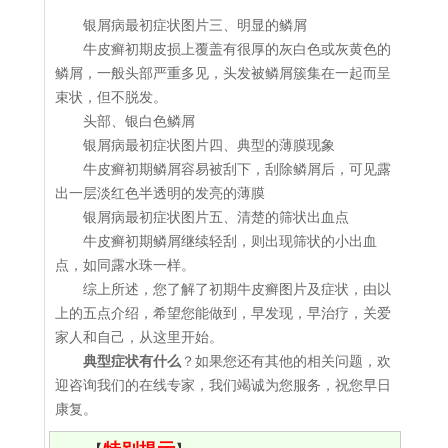
银屑病最初症状图片三、明显的鳞屑
牛皮癣初期皮损上覆盖有很厚的灰白色或灰黄色的
鳞屑，一般头部严重多见，头发被鳞屑簇集在一起而呈
束状，但不脱发。
头部、银白色鳞屑
银屑病最初症状图片四、典型的薄膜现象
牛皮癣初期鳞屑容易被刮下，刮除鳞屑后，可见露
出一层淡红色半透明的发亮的薄膜
银屑病最初症状图片五、清楚的筛状出血点
牛皮癣初期鳞屑继续轻刮，则出现筛状的小出血
点，如同露水珠一样。
综上所述，您了解了初期牛皮癣图片及症状，由以
上的五点介绍，希望您能做到，早发现，早治疗，关爱
家人和自己，从这里开始。
典型症状有什么
？如果您还有其他的相关问题，欢
迎咨询我们的在线专家，我们竭诚为您服务，祝您早日
康复。