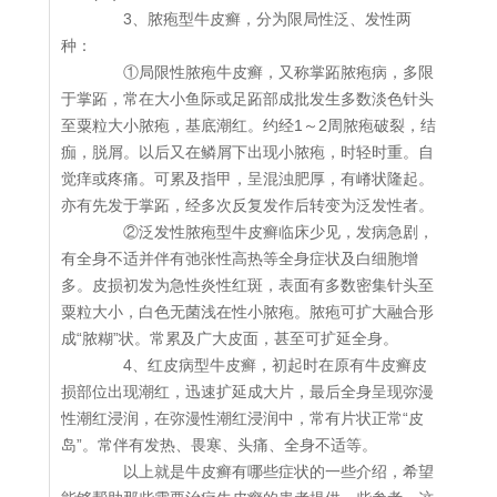
3、脓疱型牛皮癣，分为限局性泛、发性两
种：
①局限性脓疱牛皮癣，又称掌跖脓疱病，多限
于掌跖，常在大小鱼际或足跖部成批发生多数淡色针头
至粟粒大小脓疱，基底潮红。约经1～2周脓疱破裂，结
痂，脱屑。以后又在鳞屑下出现小脓疱，时轻时重。自
觉痒或疼痛。可累及指甲，呈混浊肥厚，有嵴状隆起。
亦有先发于掌跖，经多次反复发作后转变为泛发性者。
②泛发性脓疱型牛皮癣临床少见，发病急剧，
有全身不适并伴有弛张性高热等全身症状及白细胞增
多。皮损初发为急性炎性红斑，表面有多数密集针头至
粟粒大小，白色无菌浅在性小脓疱。脓疱可扩大融合形
成“脓糊”状。常累及广大皮面，甚至可扩延全身。
4、红皮病型牛皮癣，初起时在原有牛皮癣皮
损部位出现潮红，迅速扩延成大片，最后全身呈现弥漫
性潮红浸润，在弥漫性潮红浸润中，常有片状正常“皮
岛”。常伴有发热、畏寒、头痛、全身不适等。
以上就是牛皮癣有哪些症状的一些介绍，希望