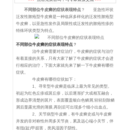
不同部位牛皮癣的症状表现特点
？ 亚急性环状
泛发性脓疱型牛皮癣是一种临床多样化的泛发性脓疱型
牛皮癣，以亚急性发作及局限性或泛发性的脓疱性疹的
特殊环状类型为特点。
不同部位牛皮癣的症状表现特点
？
治牛皮癣需要对症治疗，牛皮癣的症状与治疗
有着直接的关系，只有大家了解了牛皮癣的症状才会进
行相应的治疗，下面大家就先来了解一下牛皮癣有哪些
症状。
牛皮癣有哪些症状如下：
1、寻常型牛皮癣是临床上最为常见的类型。
初起为红色丘疹或斑丘疹，以后逐渐扩大或相互融合，
形成边界清楚的斑片，表面覆盖银白色鳞屑,轻轻刮除鳞
屑后显露光滑的薄膜,再刮后可出现多个细小出血点。
2、关节病型牛皮癣，有牛皮癣史或与牛皮癣
并发的非对称性外周多关节炎，累及远心端小关节，伴
有指(趾)甲损害，类风湿因子阴性。