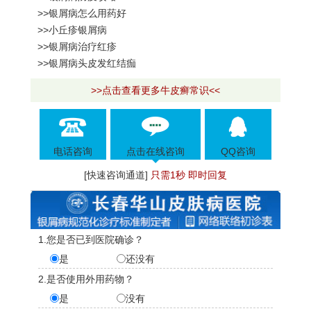
>>银屑病怎么用药好
>>小丘疹银屑病
>>银屑病治疗红疹
>>银屑病头皮发红结痂
>>点击查看更多牛皮癣常识<<
电话咨询
点击在线咨询
QQ咨询
[快速咨询通道]
只需1秒 即时回复
1.您是否已到医院确诊？
是
还没有
2.是否使用外用药物？
是
没有