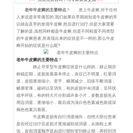
老年牛皮癣的主要特点
？ 患上牛皮癣,对于任何
人来说是非常痛苦的,我们如果在早期就知道牛皮癣的常
识就会及早的发现牛皮癣,然后进行治疗,但是大家需要
了解的是,虽然同样都是牛皮癣,但是不同程度不同类型
的牛皮癣患者,所表现出来的症状是不一样的,那么牛皮
癣开始的症状是什么呢?
老年牛皮癣的主要特点
？
静止寻常型牛皮癣症状是什么样的，静止期亦
称稳定期，皮损发展基本停止，炎症已不明显，红晕消
退，皮损逐渐缩小、变平、鳞屑减少，旧疹不断消退，
鳞屑变薄，破碎以至消失，有的皮损中央消退，呈环状
或半环状，有的特大片分割成许多小片，多数皮损先从
周边消退，逐渐缩小，最后成为淡白色色素减色斑或深
褐色色素沉着斑。
牛皮癣皮损有自行消退倾向，但绝大部分患者
是在经过治疗后皮损才逐渐减轻或消退，从病程上来
说，皮损消退顺序是由进行期转变到静止期，再转到消