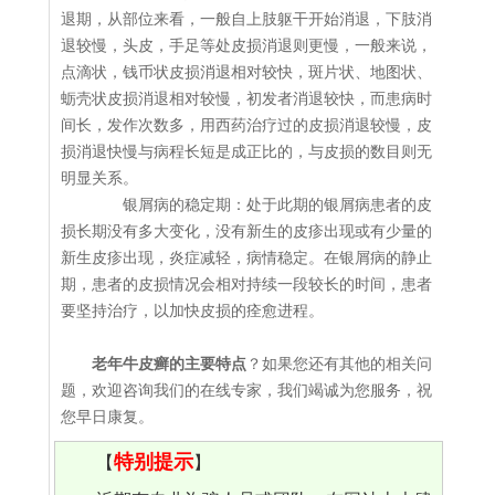
退期，从部位来看，一般自上肢躯干开始消退，下肢消
退较慢，头皮，手足等处皮损消退则更慢，一般来说，
点滴状，钱币状皮损消退相对较快，斑片状、地图状、
蛎壳状皮损消退相对较慢，初发者消退较快，而患病时
间长，发作次数多，用西药治疗过的皮损消退较慢，皮
损消退快慢与病程长短是成正比的，与皮损的数目则无
明显关系。
银屑病的稳定期：处于此期的银屑病患者的皮
损长期没有多大变化，没有新生的皮疹出现或有少量的
新生皮疹出现，炎症减轻，病情稳定。在银屑病的静止
期，患者的皮损情况会相对持续一段较长的时间，患者
要坚持治疗，以加快皮损的痊愈进程。
老年牛皮癣的主要特点
？如果您还有其他的相关问
题，欢迎咨询我们的在线专家，我们竭诚为您服务，祝
您早日康复。
特别提示
【
】