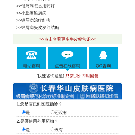
>>银屑病怎么用药好
>>小丘疹银屑病
>>银屑病治疗红疹
>>银屑病头皮发红结痂
>>点击查看更多牛皮癣常识<<
电话咨询
点击在线咨询
QQ咨询
[快速咨询通道]
只需1秒 即时回复
1.您是否已到医院确诊？
是
还没有
2.是否使用外用药物？
是
没有