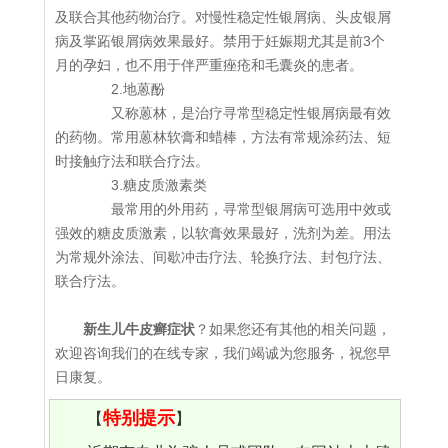
及联合其他药物治疗。对慢性稳定性银屑病、头皮银屑
病及掌跖银屑病效果最好。禁用于妊娠期尤其是前3个
月的孕妇，也不用于伴严重痤疮和毛囊炎的患者。
2.地蒽酚
又称蒽林，是治疗寻常型稳定性银屑病最有效
的药物。常用蒽林软膏和蜡棒，方法有常规涂药法、短
时接触疗法和联合疗法。
3.糖皮质激素类
最常用的外用药，寻常型银屑病可选用中效或
强效的糖皮质激素，以软膏效果最好，洗剂为差。用法
为常规外涂法、间歇冲击疗法、轮换疗法、封包疗法、
联合疗法。
新生儿牛皮癣症状
？如果您还有其他的相关问题，
欢迎咨询我们的在线专家，我们竭诚为您服务，祝您早
日康复。
特别提示
【
】