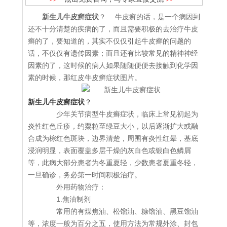
新生儿牛皮癣症状
？ 牛皮癣的话，是一个病因到
还不十分清楚的疾病的了，而且需要积极的去治疗牛皮
癣的了，要知道的，其实不仅仅引起牛皮癣的问题的
话，不仅仅有遗传因素；而且还有比较常见的精神神经
因素的了，这时候的病人如果随随便便去接触到化学因
素的时候，那红皮牛皮癣症状图片。
新生儿牛皮癣症状
？
少年关节病型牛皮癣症状，临床上常见初起为
炎性红色丘疹，约粟粒至绿豆大小，以后逐渐扩大或融
合成为棕红色斑块，边界清楚，周围有炎性红晕，基底
浸润明显，表面覆盖多层干燥的灰白色或银白色鳞屑
等，此病大部分患者为冬重夏轻，少数患者夏重冬轻，
一旦确诊，务必第一时间积极治疗。
外用药物治疗：
1.焦油制剂
常用的有煤焦油、松馏油、糠馏油、黑豆馏油
等，浓度一般为百分之五，使用方法为常规外涂、封包