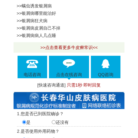
>>螨虫诱发银屑病
>>银屑病哪里能治好
>>银屑病狂犬病
>>银屑病皮屑自己不掉
>>银屑病病人几点睡
>>点击查看更多牛皮癣常识<<
电话咨询
点击在线咨询
QQ咨询
[快速咨询通道]
只需1秒 即时回复
1.您是否已到医院确诊？
是
还没有
2.是否使用外用药物？