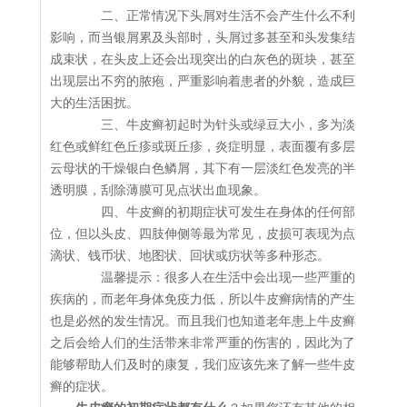
二、正常情况下头屑对生活不会产生什么不利
影响，而当银屑累及头部时，头屑过多甚至和头发集结
成束状，在头皮上还会出现突出的白灰色的斑块，甚至
出现层出不穷的脓疱，严重影响着患者的外貌，造成巨
大的生活困扰。
三、牛皮癣初起时为针头或绿豆大小，多为淡
红色或鲜红色丘疹或斑丘疹，炎症明显，表面覆有多层
云母状的干燥银白色鳞屑，其下有一层淡红色发亮的半
透明膜，刮除薄膜可见点状出血现象。
四、牛皮癣的初期症状可发生在身体的任何部
位，但以头皮、四肢伸侧等最为常见，皮损可表现为点
滴状、钱币状、地图状、回状或疠状等多种形态。
温馨提示：很多人在生活中会出现一些严重的
疾病的，而老年身体免疫力低，所以牛皮癣病情的产生
也是必然的发生情况。而且我们也知道老年患上牛皮癣
之后会给人们的生活带来非常严重的伤害的，因此为了
能够帮助人们及时的康复，我们应该先来了解一些牛皮
癣的症状。