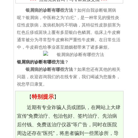
银屑病的诊断有哪些方法
？如何自我诊断银屑病
呢？银屑病，中医称之为“白疕”，是一种常见的慢性炎
症性皮肤病，发病机制尚不明确，其特征性皮肤损害为
红色丘疹或斑块上覆有多层银白色鳞屑。临床上牛皮癣
通常被分为寻常型牛皮癣和严重性牛皮癣。在日常生活
中，牛皮藓也给事业甚至婚姻都带来了诸多麻烦。
银屑病的诊断有哪些方法
？
银屑病的诊断有哪些方法
？如果您还有其他的相关
问题，欢迎咨询我们的在线专家，我们竭诚为您服务，
祝您早日康复。
特别提示
【
】
近期有专业诈骗人员或团队，在网站上大肆
宣传“免费治疗、包治包好、签约治疗、先治病
后付钱、免费送治疗仪器“等广告，同时在医院
周边还存在“医托”，将患者骗到一些黑诊所，导