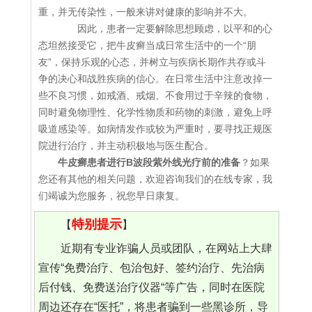
重，并无传染性，一般来讲对健康的影响并不大。
因此，患者一定要解除思想顾虑，以平和的心
态坦然接受它，把牛皮癣当成日常生活中的一个“朋
友”，保持乐观的心态，并树立与疾病长期作共存或斗
争的决心和战胜疾病的信心。在日常生活中注意改掉一
些不良习惯，如戒酒、戒烟、不食用过于辛辣的食物，
同时避免物理性、化学性物质和药物的刺激，避免上呼
吸道感染等。如病情发作或较为严重时，要寻找正规医
院进行治疗，并主动积极地与医生配合。
牛皮癣患者进行B波段紫外线光疗前的准备
？如果
您还有其他的相关问题，欢迎咨询我们的在线专家，我
们竭诚为您服务，祝您早日康复。
特别提示
【
】
近期有专业诈骗人员或团队，在网站上大肆
宣传“免费治疗、包治包好、签约治疗、先治病
后付钱、免费送治疗仪器“等广告，同时在医院
周边还存在“医托”，将患者骗到一些黑诊所，导