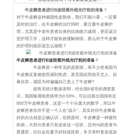
牛皮癣患者进行B波段紫外线光疗前的准备
？
对于牛皮癣这种顽固性皮肤病，我们不能小看，一定要
及时的治疗，在牛皮癣的治疗同时，要注重牛皮癣护
理，尤其是中老年患者自身的抗病能力减弱，更应该注
意护理工作，这样才能有效缓解病情。那么对于牛皮癣
的护理到底应该怎么做呢？
牛皮癣患者进行B波段紫外线光疗前的准备
？
牛皮癣是一种常见的皮肤病，有不少患者因为
牛皮癣反复难愈而感到焦虑，甚至因此而怨天尤人、自
暴自弃，感叹为何偏偏自己患上了牛皮癣?
据有关统计数据表明，经全国6省市的调查显
示，我国银屑病患病率为0.59%，可以估算出我国有近
800万牛皮癣患者，这是一个十分庞大的数字，所以牛
皮癣患者你并不是一个人在“战斗”。其实对待牛皮癣最
好的办法就是正确认识，坦然面对。牛皮癣是一种慢性
疾病，大部分患者只有皮疹这一症状，且95%的患者为
普通型，往往会在夏天好转或痊愈，冬天有时复发或加