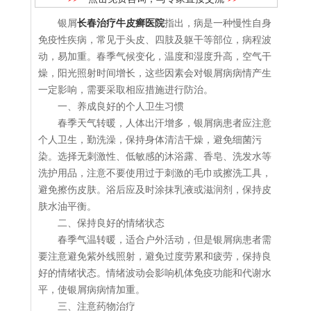
银屑
长春治疗牛皮癣医院
指出，病是一种慢性自身
免疫性疾病，常见于头皮、四肢及躯干等部位，病程波
动，易加重。春季气候变化，温度和湿度升高，空气干
燥，阳光照射时间增长，这些因素会对银屑病病情产生
一定影响，需要采取相应措施进行防治。
一、养成良好的个人卫生习惯
春季天气转暖，人体出汗增多，银屑病患者应注意
个人卫生，勤洗澡，保持身体清洁干燥，避免细菌污
染。选择无刺激性、低敏感的沐浴露、香皂、洗发水等
洗护用品，注意不要使用过于刺激的毛巾或擦洗工具，
避免擦伤皮肤。浴后应及时涂抹乳液或滋润剂，保持皮
肤水油平衡。
二、保持良好的情绪状态
春季气温转暖，适合户外活动，但是银屑病患者需
要注意避免紫外线照射，避免过度劳累和疲劳，保持良
好的情绪状态。情绪波动会影响机体免疫功能和代谢水
平，使银屑病病情加重。
三、注意药物治疗