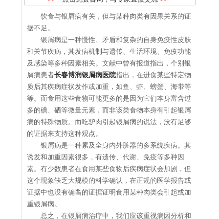
饮食与银屑病有关，但与某种肉类有因果关系的证
据不足。
银屑病是一种慢性、矛盾和复杂的自身免疫性皮肤
和关节疾病，其发病机制与遗传、生活环境、免疫功能
及感染等多种因素相关。文献中曾有报道指出，个别银
屑病患者
长春博润银屑病医院
指出，在进食某些特定物
质后其疾病症状发作或加重，如鱼、虾、螃蟹、海带等
等。而食用这些食物可能更多的是因为它们本身富含过
多的碘、硒等微量元素，而非该类食物本身有引起银屑
病的特殊物质。而吃驴肉引起银屑病的说法，没有足够
的证据来支持这种观点。
银屑病是一种累及全身内外脏器的多系统疾病。其
诱发和加重因素很多，有遗传、代谢、免疫等多种因
素。有少数患者在食用某些食物后疾病症状会加剧，但
这个现象缺乏大规模的科学确认，在正规的医学报告或
证据中也没有确凿的证据证明食用某种肉类会引起或加
重银屑病。
总之，在银屑病治疗中，我们应该重视病因分析和