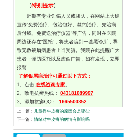
特别提示
【
】
近期有专业诈骗人员或团队，在网站上大肆
宣传“免费治疗、包治包好、签约治疗、先治病
后付钱、免费送治疗仪器“等广告，同时在医院
周边还存在“医托”，将患者骗到一些黑诊所，导
致无数银屑病患者上当受骗。我院在此提醒广大
患者：谨防医托以及虚假广告，如有发现，立即
报警
了解银屑病治疗可通过以下方式：
1、点击
在线咨询专家
。
2、致电抗癣热线：
043181089997
3、添加抗癣QQ：
1665500352
上一篇：
儿童得牛皮癣的原因会是哪些
下一篇：
情绪对牛皮癣的病情有影响吗