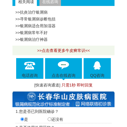
相关阅读
在线咨询
>>抗炎治疗银屑病
>>寻常银屑病诊断包括
>>银屑病适合用加湿器
>>银屑病常年不好
>>银屑病治疗神器
>>点击查看更多牛皮癣常识<<
电话咨询
点击在线咨询
QQ咨询
[快速咨询通道]
只需1秒 即时回复
1.您是否已到医院确诊？
是
还没有