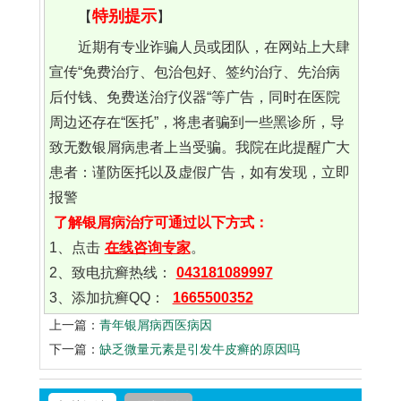
特别提示
【
】
近期有专业诈骗人员或团队，在网站上大肆
宣传“免费治疗、包治包好、签约治疗、先治病
后付钱、免费送治疗仪器“等广告，同时在医院
周边还存在“医托”，将患者骗到一些黑诊所，导
致无数银屑病患者上当受骗。我院在此提醒广大
患者：谨防医托以及虚假广告，如有发现，立即
报警
了解银屑病治疗可通过以下方式：
1、点击
在线咨询专家
。
2、致电抗癣热线：
043181089997
3、添加抗癣QQ：
1665500352
上一篇：
青年银屑病西医病因
下一篇：
缺乏微量元素是引发牛皮癣的原因吗