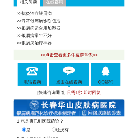
相关阅读
在线咨询
>>抗炎治疗银屑病
>>寻常银屑病诊断包括
>>银屑病适合用加湿器
>>银屑病常年不好
>>银屑病治疗神器
>>点击查看更多牛皮癣常识<<
电话咨询
点击在线咨询
QQ咨询
[快速咨询通道]
只需1秒 即时回复
1.您是否已到医院确诊？
是
还没有