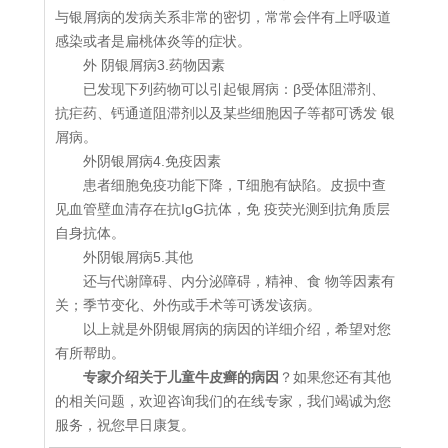
与银屑病的发病关系非常的密切，常常会伴有上呼吸道
感染或者是扁桃体炎等的症状。
外 阴银屑病3.药物因素
已发现下列药物可以引起银屑病：β受体阻滞剂、
抗疟药、钙通道阻滞剂以及某些细胞因子等都可诱发 银
屑病。
外阴银屑病4.免疫因素
患者细胞免疫功能下降，T细胞有缺陷。皮损中查
见血管壁血清存在抗IgG抗体，免 疫荧光测到抗角质层
自身抗体。
外阴银屑病5.其他
还与代谢障碍、内分泌障碍，精神、食 物等因素有
关；季节变化、外伤或手术等可诱发该病。
以上就是外阴银屑病的病因的详细介绍，希望对您
有所帮助。
专家介绍关于儿童牛皮癣的病因
？如果您还有其他
的相关问题，欢迎咨询我们的在线专家，我们竭诚为您
服务，祝您早日康复。