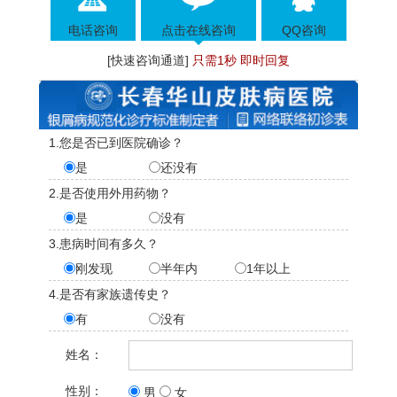
电话咨询
点击在线咨询
QQ咨询
[快速咨询通道]
只需1秒 即时回复
1.您是否已到医院确诊？
是
还没有
2.是否使用外用药物？
是
没有
3.患病时间有多久？
刚发现
半年内
1年以上
4.是否有家族遗传史？
有
没有
姓名：
性别：
男
女