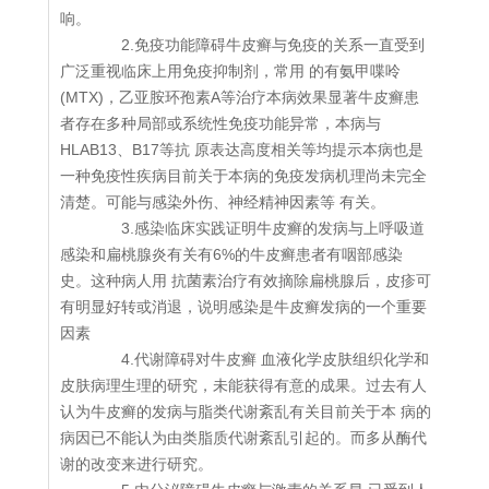
响。
2.免疫功能障碍牛皮癣与免疫的关系一直受到
广泛重视临床上用免疫抑制剂，常用 的有氨甲喋呤
(MTX)，乙亚胺环孢素A等治疗本病效果显著牛皮癣患
者存在多种局部或系统性免疫功能异常，本病与
HLAB13、B17等抗 原表达高度相关等均提示本病也是
一种免疫性疾病目前关于本病的免疫发病机理尚未完全
清楚。可能与感染外伤、神经精神因素等 有关。
3.感染临床实践证明牛皮癣的发病与上呼吸道
感染和扁桃腺炎有关有6%的牛皮癣患者有咽部感染
史。这种病人用 抗菌素治疗有效摘除扁桃腺后，皮疹可
有明显好转或消退，说明感染是牛皮癣发病的一个重要
因素
4.代谢障碍对牛皮癣 血液化学皮肤组织化学和
皮肤病理生理的研究，未能获得有意的成果。过去有人
认为牛皮癣的发病与脂类代谢紊乱有关目前关于本 病的
病因已不能认为由类脂质代谢紊乱引起的。而多从酶代
谢的改变来进行研究。