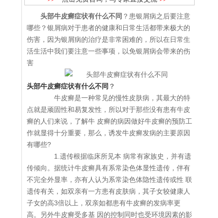
头部牛皮癣症状有什么不同
？患银屑病之后要注意
哪些？银屑病对于患者的健康和日常生活都带来极大的
伤害，因为银屑病的治疗是非常困难的，所以在日常生
活生活中我们要注意一些事项，以免银屑病会带来的伤
害
头部牛皮癣症状有什么不同
？
牛皮癣是一种常见的慢性皮肤病，其最大的特
点就是顽固性和易复发性，所以对于那些没有患有牛皮
癣的人们来说，了解牛 皮癣的病因做好牛皮癣的预防工
作就显得十分重要，那么，诱发牛皮癣发病的主要原因
有哪些?
1.遗传根据临床所见本 病常有家族史，并有遗
传倾向。据统计牛皮癣具有系常染色体显性遗传，伴有
不完全外显率，亦有人认为系常染色体隐性遗传或性 联
遗传有关，如双亲有一方患有皮肤病，其子女较健康人
子女的高3倍以上，双亲如都患有牛皮癣的发病率更
高。另外牛皮癣受多基 因的控制同时也受环境因素的影