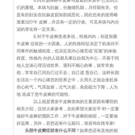
5.内分泌障碍牛皮癣与激素的关系早 已受到人
们的重视。本病与妊娠，分娩哺乳期，月经期有关。但
是有的妇女在妊娠皮损加剧或恶化，因此也有的使用雌
激素治疗牛 皮癣，并且有一定的疗效。可见本病与内分
泌的变化有一定关系。
6.对于牛皮癣患者来说，性格内向，却是加重
牛皮癣 症状的一大因素。人的性格特征决定了机体对不
同事件的敏感程度，也决定其内心痛苦或“应激”的体验
程度。性格内 向的人容易凡事以自我为中心，不善于同
他人交谈心理活动世界。遇到不顺心的事，就常常抱
怨，常常自己同自己过不去，自己谴 责自己。这样长期
生活在一个内心痛苦的世界之中，久而久之就会使机体
伤心耗气，气滞血瘀，元气大损，免疫能力下降，人为
地 造成了患牛皮癣的可能性。
以上就是诱发牛皮癣发病的主要原因有哪些的
相关介绍，仅供大家参考，在此希望大家在平 时一定要
做好牛皮癣的预防工作，对于牛皮癣的病因，一定要做
好远离，另外，若您还有什么疑问，请咨询在线专家!
头部牛皮癣症状有什么不同
？如果您还有其他的相