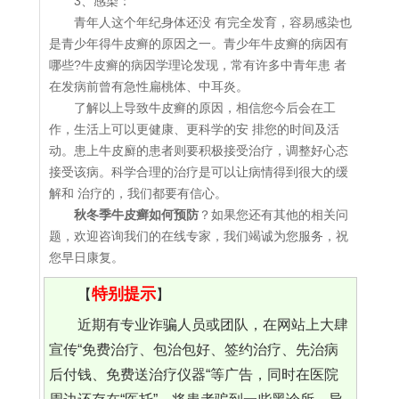
3、感染：
青年人这个年纪身体还没 有完全发育，容易感染也
是青少年得牛皮癣的原因之一。青少年牛皮癣的病因有
哪些?牛皮癣的病因学理论发现，常有许多中青年患 者
在发病前曾有急性扁桃体、中耳炎。
了解以上导致牛皮癣的原因，相信您今后会在工
作，生活上可以更健康、更科学的安 排您的时间及活
动。患上牛皮廯的患者则要积极接受治疗，调整好心态
接受该病。科学合理的治疗是可以让病情得到很大的缓
解和 治疗的，我们都要有信心。
秋冬季牛皮癣如何预防
？如果您还有其他的相关问
题，欢迎咨询我们的在线专家，我们竭诚为您服务，祝
您早日康复。
特别提示
【
】
近期有专业诈骗人员或团队，在网站上大肆
宣传“免费治疗、包治包好、签约治疗、先治病
后付钱、免费送治疗仪器“等广告，同时在医院